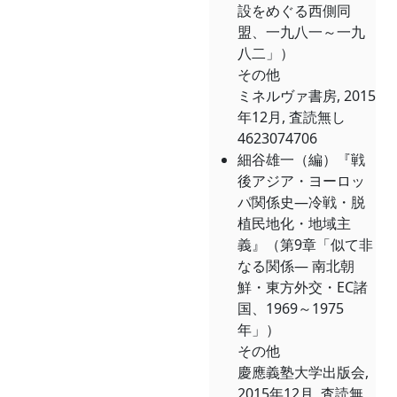
設をめぐる西側同
盟、一九八一～一九
八二」）
その他
ミネルヴァ書房, 2015
年12月, 査読無し
4623074706
細谷雄一（編）『戦
後アジア・ヨーロッ
パ関係史―冷戦・脱
植民地化・地域主
義』（第9章「似て非
なる関係― 南北朝
鮮・東方外交・EC諸
国、1969～1975
年」）
その他
慶應義塾大学出版会,
2015年12月, 査読無