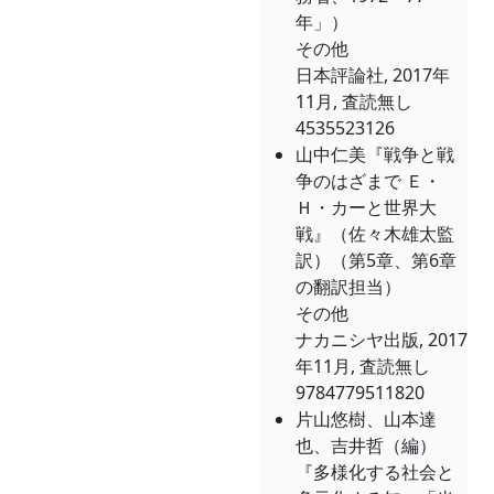
年」）
その他
日本評論社, 2017年
11月, 査読無し
4535523126
山中仁美『戦争と戦
争のはざまで Ｅ・
Ｈ・カーと世界大
戦』（佐々木雄太監
訳）（第5章、第6章
の翻訳担当）
その他
ナカニシヤ出版, 2017
年11月, 査読無し
9784779511820
片山悠樹、山本達
也、吉井哲（編）
『多様化する社会と