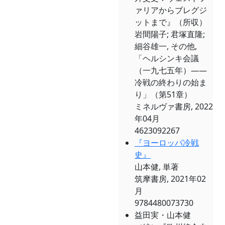
ァリアからブレグジ
ットまで』（所収）
岩間陽子; 君塚直隆;
細谷雄一, その他,
「ヘルシンキ会議
（一九七五年）――
冷戦の終わりの始ま
り」（第51章）
ミネルヴァ書房, 2022
年04月
4623092267
『ヨーロッパ冷戦
史』
山本健, 単著
筑摩書房, 2021年02
月
9784480073730
益田実・山本健