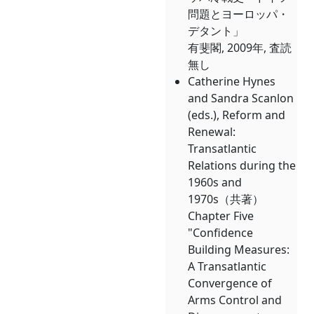
問題とヨーロッパ・
デタント」
有斐閣, 2009年, 査読
無し
Catherine Hynes
and Sandra Scanlon
(eds.), Reform and
Renewal:
Transatlantic
Relations during the
1960s and
1970s（共著）
Chapter Five
"Confidence
Building Measures:
A Transatlantic
Convergence of
Arms Control and