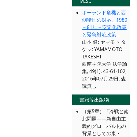
MISC
ポーランド危機と西
側諸国の対応、1980
－81年－安定化政策
と緊急対応政策－
山本 健; ヤマモト タ
ケシ; YAMAMOTO
TAKESHI
西南学院大学 法学論
集, 49(1), 43-61-102,
2016年07月29日, 査
読無し
書籍等出版物
（第5章）「冷戦と南
北問題――新自由主
義的グローバル化の
背景としての東・