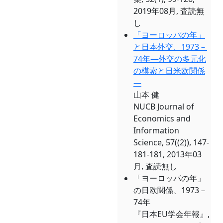
2019年08月, 査読無
し
「ヨーロッパの年」
と日本外交、1973－
74年―外交の多元化
の模索と日米欧関係
―
山本 健
NUCB Journal of
Economics and
Information
Science, 57((2)), 147-
181-181, 2013年03
月, 査読無し
「ヨーロッパの年」
の日欧関係、1973－
74年
『日本EU学会年報』,