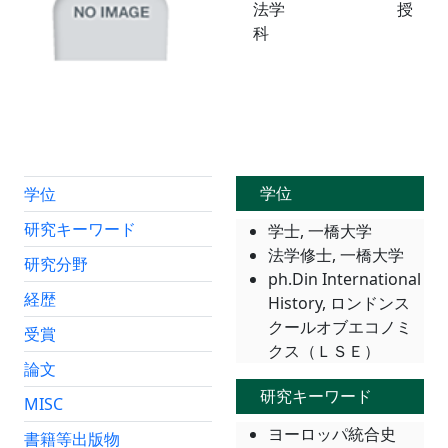
法学
授
科
学位
学位
研究キーワード
学士, 一橋大学
法学修士, 一橋大学
研究分野
ph.Din International
経歴
History, ロンドンス
クールオブエコノミ
受賞
クス（ＬＳＥ）
論文
研究キーワード
MISC
ヨーロッパ統合史
書籍等出版物