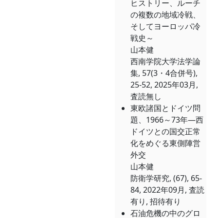
ヒストリー、ルーチ
の複数の地域冷戦、
そしてヨーロッパ冷
戦史～
山本健
西南学院大学法学論
集, 57(3・4合併号),
25-52, 2025年03月,
査読無し
東欧諸国とドイツ問
題、1966～73年―西
ドイツとの国交正常
化をめぐる東側陣営
外交
山本健
防衛学研究, (67), 65-
84, 2022年09月, 査読
有り, 招待有り
石油危機の中のグロ