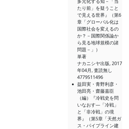
多元化する知－「当
たり前」を疑うこと
で見える世界』（第6
章「グローバル化は
国際社会を変えるの
か？－国際関係論か
ら見る地球規模の諸
問題－」）
単著
ナカニシヤ出版, 2017
年04月, 査読無し
4779511496
益田実・青野利彦・
池田亮・齋藤嘉臣
（編）『冷戦史を問
いなおす―「冷戦」
と「非冷戦」の境
界』（第5章「天然ガ
ス・パイプライン建