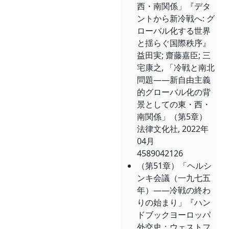
西・南関係」『デタ
ントから新冷戦へ: グ
ローバル化する世界
と揺らぐ国際秩序』
益田実; 齋藤嘉臣; 三
宅康之, 「冷戦と南北
問題――新自由主義
的グローバル化の背
景としての東・西・
南関係」（第5章）
法律文化社, 2022年
04月
4589042126
（第51章）「ヘルシ
ンキ会議（一九七五
年）――冷戦の終わ
りの始まり」『ハン
ドブックヨーロッパ
外交史：ウェストフ