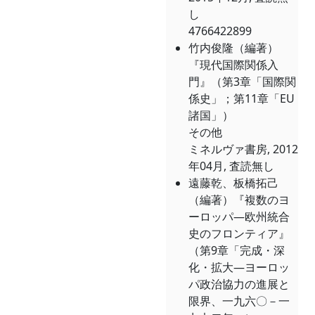
し
4766422899
竹内俊隆（編著）
『現代国際関係入
門』（第3章「国際関
係史」；第11章「EU
諸国」）
その他
ミネルヴァ書房, 2012
年04月, 査読無し
遠藤乾、板橋拓己
（編著）『複数のヨ
ーロッパ―欧州統合
史のフロンティア』
（第9章「完成・深
化・拡大―ヨーロッ
パ政治協力の進展と
限界、一九六〇－一