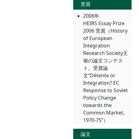
受賞
2006年
HEIRS Essay Prize
2006 受賞（History
of European
Integration
Research Society主
催の論文コンテス
ト。受賞論
文“Détente or
Integration? EC
Response to Soviet
Policy Change
towards the
Common Market,
1970-75”）
論文