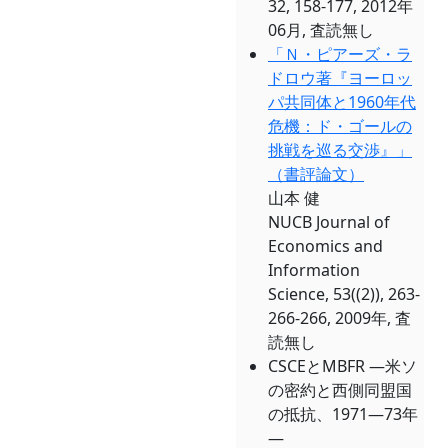
32, 158-177, 2012年
06月, 査読無し
「Ｎ・ピアーズ・ラ
ドロウ著『ヨーロッ
パ共同体と1960年代
危機：ド・ゴールの
挑戦を巡る交渉』」
（書評論文）
山本 健
NUCB Journal of
Economics and
Information
Science, 53((2)), 263-
266-266, 2009年, 査
読無し
CSCEとMBFR ―米ソ
の密約と西側同盟国
の抵抗、1971―73年
―