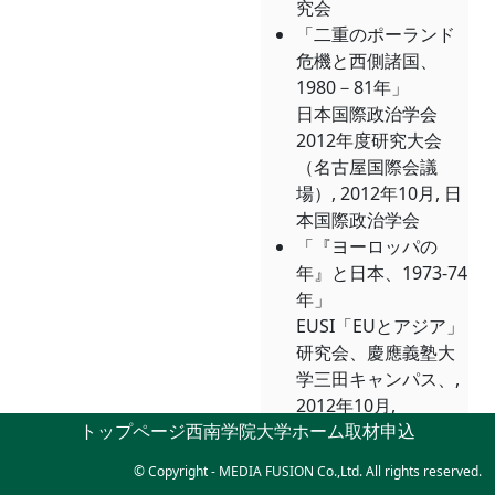
究会
「二重のポーランド
危機と西側諸国、
1980－81年」
日本国際政治学会
2012年度研究大会
（名古屋国際会議
場）, 2012年10月, 日
本国際政治学会
「『ヨーロッパの
年』と日本、1973-74
年」
EUSI「EUとアジア」
研究会、慶應義塾大
学三田キャンパス、,
2012年10月,
トップページ
西南学院大学ホーム
取材申込
EUSI「EUとアジア」
研究会
© Copyright - MEDIA FUSION Co.,Ltd. All rights reserved.
「『ヨーロッパの