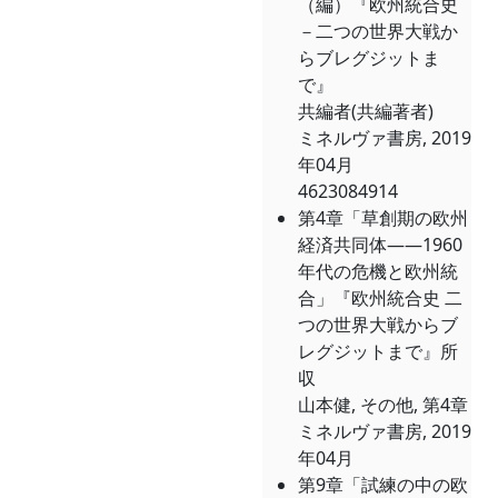
（編）『欧州統合史
－二つの世界大戦か
らブレグジットま
で』
共編者(共編著者)
ミネルヴァ書房, 2019
年04月
4623084914
第4章「草創期の欧州
経済共同体――1960
年代の危機と欧州統
合」『欧州統合史 二
つの世界大戦からブ
レグジットまで』所
収
山本健, その他, 第4章
ミネルヴァ書房, 2019
年04月
第9章「試練の中の欧