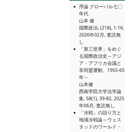
序論 グローバル七〇
年代
山本 健
国際政治, (218), 1-16,
2026年02月, 査読無
し
「第三世界」をめぐ
る国際政治史～アジ
ア・アフリカ会議と
非同盟運動、1955-65
年～
山本健
西南学院大学法学論
集, 58(1), 39-82, 2025
年06月, 査読無し
「冷戦」の語り方と
地域冷戦論～ウェス
タッドのワールド・