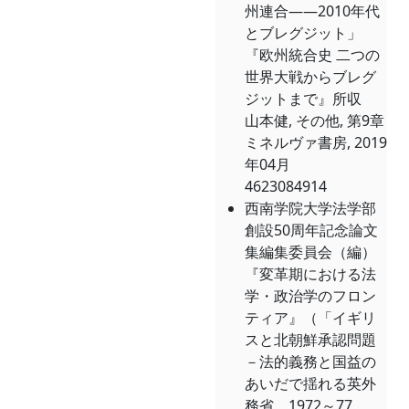
州連合――2010年代
とブレグジット」
『欧州統合史 二つの
世界大戦からブレグ
ジットまで』所収
山本健, その他, 第9章
ミネルヴァ書房, 2019
年04月
4623084914
西南学院大学法学部
創設50周年記念論文
集編集委員会（編）
『変革期における法
学・政治学のフロン
ティア』（「イギリ
スと北朝鮮承認問題
－法的義務と国益の
あいだで揺れる英外
務省、1972～77