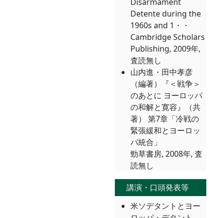
Disarmament
Detente during the
1960s and 1・・
Cambridge Scholars
Publishing, 2009年,
査読無し
山内進・田中孝彦
（編著）『＜戦争＞
のあとに ヨーロッパ
の和解と寛容』（共
著） 第7章「冷戦の
緊張緩和とヨーロッ
パ統合」
勁草書房, 2008年, 査
読無し
講演・口頭発表等
米ソデタントとヨー
ロッパ・デタント