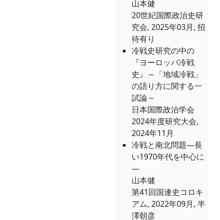
山本健
20世紀国際政治史研
究会, 2025年03月, 招
待有り
冷戦史研究の中の
『ヨーロッパ冷戦
史』～「地域冷戦」
の語り方に関する一
試論～
日本国際政治学会
2024年度研究大会,
2024年11月
冷戦と南北問題―長
い1970年代を中心に
―
山本健
第41回国連史コロキ
アム, 2022年09月, 半
澤朝彦