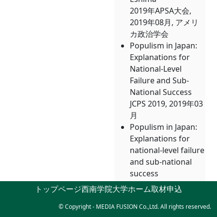
2019年APSA大会,
2019年08月, アメリ
カ政治学会
Populism in Japan:
Explanations for
National-Level
Failure and Sub-
National Success
JCPS 2019, 2019年03
月
Populism in Japan:
Explanations for
national-level failure
and sub-national
success
ウィンクラー; クリス
トップページ
西南学院大学ホーム
取材申込
ティアン ゲルハード
© Copyright - MEDIA FUSION Co.,Ltd. All rights reserved.
JCPS 2019, 2019年03