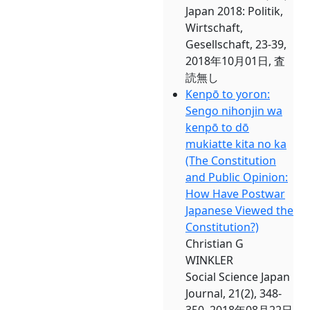
Japan 2018: Politik,
Wirtschaft,
Gesellschaft, 23-39,
2018年10月01日, 査
読無し
Kenpō to yoron:
Sengo nihonjin wa
kenpō to dō
mukiatte kita no ka
(The Constitution
and Public Opinion:
How Have Postwar
Japanese Viewed the
Constitution?)
Christian G
WINKLER
Social Science Japan
Journal, 21(2), 348-