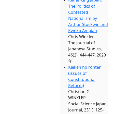
Rethinking Japan:
The Politics of
Contested
Nationalism by
Arthur Stockwin and
Kweku Ampiah
Chris Winkler
The Journal of
Japanese Studies,
46(2), 444-447, 2020
年
Kaiken no ronten
(Issues of
Constitutional
Reform)
Christian G
WINKLER
Social Science Japan
Journal, 23(1), 125-