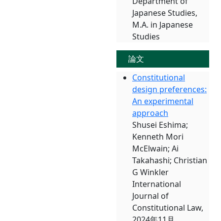
Department of
Japanese Studies,
M.A. in Japanese
Studies
論文
Constitutional
design preferences:
An experimental
approach
Shusei Eshima;
Kenneth Mori
McElwain; Ai
Takahashi; Christian
G Winkler
International
Journal of
Constitutional Law,
2024年11月