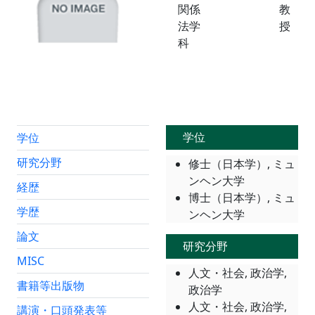
関係
教
法学
授
科
学位
学位
研究分野
修士（日本学）, ミュ
ンヘン大学
経歴
博士（日本学）, ミュ
学歴
ンヘン大学
論文
研究分野
MISC
人文・社会, 政治学,
書籍等出版物
政治学
人文・社会, 政治学,
講演・口頭発表等