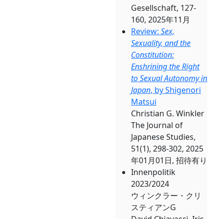
Gesellschaft, 127-
160, 2025年11月
Review:
Sex,
Sexuality, and the
Constitution:
Enshrining the Right
to Sexual Autonomy in
Japan
, by Shigenori
Matsui
Christian G. Winkler
The Journal of
Japanese Studies,
51(1), 298-302, 2025
年01月01日, 招待有り
Innenpolitik
2023/2024
ウィンクラー・クリ
スティアンG