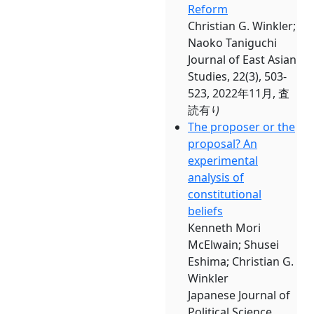
Reform
Christian G. Winkler;
Naoko Taniguchi
Journal of East Asian
Studies, 22(3), 503-
523, 2022年11月, 査
読有り
The proposer or the
proposal? An
experimental
analysis of
constitutional
beliefs
Kenneth Mori
McElwain; Shusei
Eshima; Christian G.
Winkler
Japanese Journal of
Political Science,