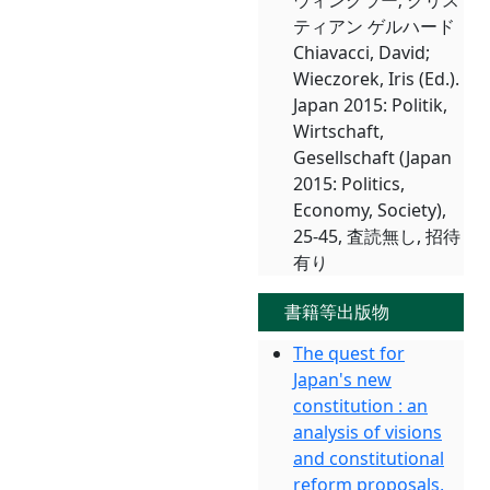
ウィンクラー; クリス
ティアン ゲルハード
Chiavacci, David;
Wieczorek, Iris (Ed.).
Japan 2015: Politik,
Wirtschaft,
Gesellschaft (Japan
2015: Politics,
Economy, Society),
25-45, 査読無し, 招待
有り
書籍等出版物
The quest for
Japan's new
constitution : an
analysis of visions
and constitutional
reform proposals,