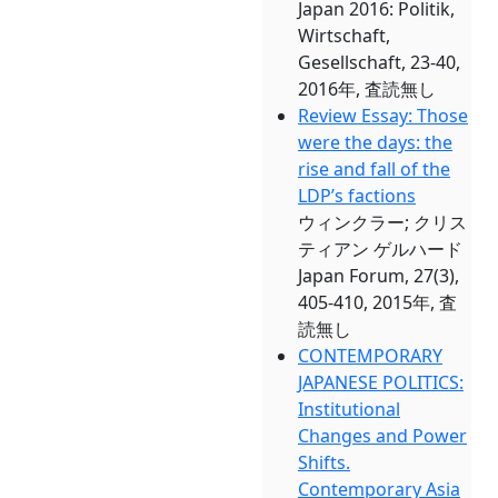
Japan 2016: Politik,
Wirtschaft,
Gesellschaft, 23-40,
2016年, 査読無し
Review Essay: Those
were the days: the
rise and fall of the
LDP’s factions
ウィンクラー; クリス
ティアン ゲルハード
Japan Forum, 27(3),
405-410, 2015年, 査
読無し
CONTEMPORARY
JAPANESE POLITICS:
Institutional
Changes and Power
Shifts.
Contemporary Asia