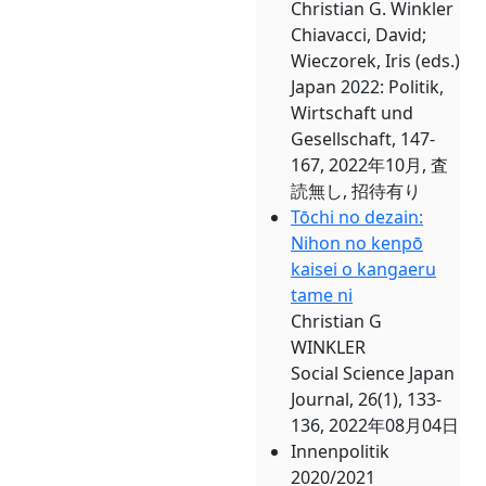
Christian G. Winkler
Chiavacci, David;
Wieczorek, Iris (eds.)
Japan 2022: Politik,
Wirtschaft und
Gesellschaft, 147-
167, 2022年10月, 査
読無し, 招待有り
Tōchi no dezain:
Nihon no kenpō
kaisei o kangaeru
tame ni
Christian G
WINKLER
Social Science Japan
Journal, 26(1), 133-
136, 2022年08月04日
Innenpolitik
2020/2021