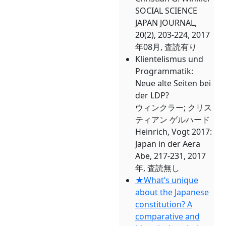
SOCIAL SCIENCE
JAPAN JOURNAL,
20(2), 203-224, 2017
年08月, 査読有り
Klientelismus und
Programmatik:
Neue alte Seiten bei
der LDP?
ウィンクラー; クリス
ティアン ゲルハード
Heinrich, Vogt 2017:
Japan in der Aera
Abe, 217-231, 2017
年, 査読無し
★What’s unique
about the Japanese
constitution? A
comparative and