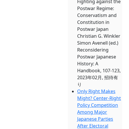
Fighting against the
Postwar Regime:
Conservatism and
Constitution in
Postwar Japan
Christian G. Winkler
Simon Avenell (ed.)
Reconsidering
Postwar Japanese
History: A
Handbook, 107-123,
2023年02月, 招待有
り
Only Right Makes
Might? Center-Right
Policy Competition
Among Major
Japanese Parties
After Electoral