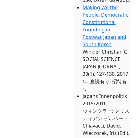
350, 2018年08月22日
Making We the
People: Democratic
Constitutional
Founding in
Postwar Japan and
South Korea
Winkler Christian G
SOCIAL SCIENCE
JAPAN JOURNAL,
20(1), 127-130, 2017
年, 査読有り, 招待有
り
Japans Innenpolitik
2015/2016
ウィンクラー; クリス
ティアン ゲルハード
Chiavacci, David;
Wieczorek, Iris (Ed.).