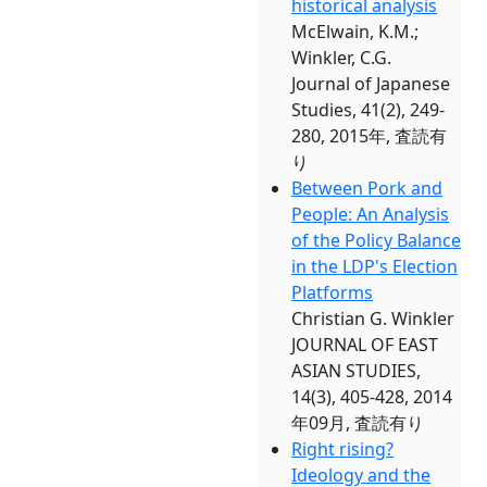
historical analysis
McElwain, K.M.;
Winkler, C.G.
Journal of Japanese
Studies, 41(2), 249-
280, 2015年, 査読有
り
Between Pork and
People: An Analysis
of the Policy Balance
in the LDP's Election
Platforms
Christian G. Winkler
JOURNAL OF EAST
ASIAN STUDIES,
14(3), 405-428, 2014
年09月, 査読有り
Right rising?
Ideology and the