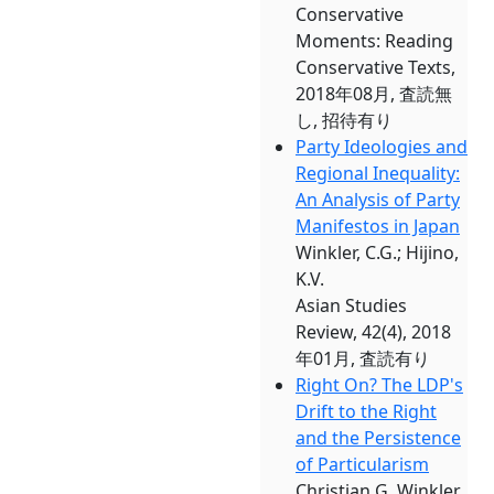
Conservative
Moments: Reading
Conservative Texts,
2018年08月, 査読無
し, 招待有り
Party Ideologies and
Regional Inequality:
An Analysis of Party
Manifestos in Japan
Winkler, C.G.; Hijino,
K.V.
Asian Studies
Review, 42(4), 2018
年01月, 査読有り
Right On? The LDP's
Drift to the Right
and the Persistence
of Particularism
Christian G. Winkler