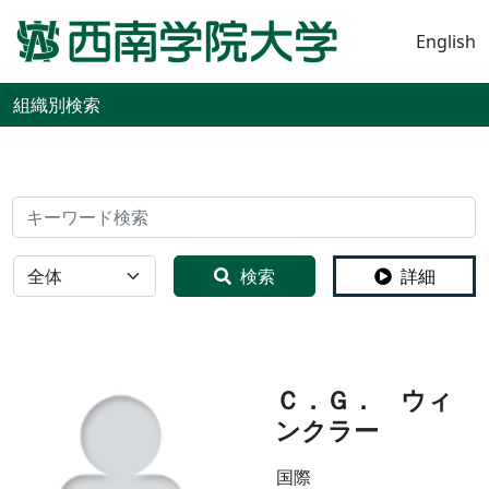
English
組織別検索
検索
全体
検索
詳細
Ｃ．Ｇ． ウィ
ンクラー
国際