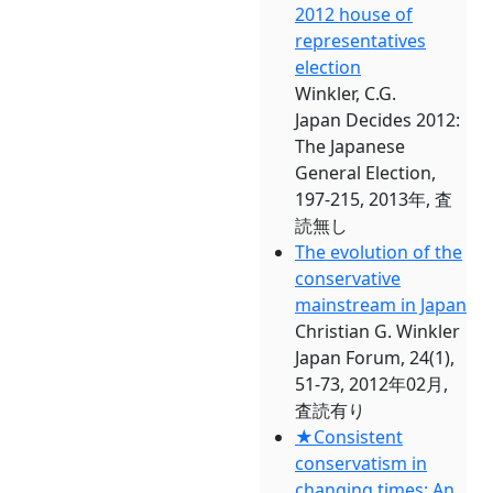
2012 house of
representatives
election
Winkler, C.G.
Japan Decides 2012:
The Japanese
General Election,
197-215, 2013年, 査
読無し
The evolution of the
conservative
mainstream in Japan
Christian G. Winkler
Japan Forum, 24(1),
51-73, 2012年02月,
査読有り
★Consistent
conservatism in
changing times: An