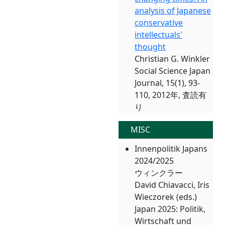
analysis of Japanese
conservative
intellectuals'
thought
Christian G. Winkler
Social Science Japan
Journal, 15(1), 93-
110, 2012年, 査読有
り
MISC
Innenpolitik Japans
2024/2025
ウィンクラー
David Chiavacci, Iris
Wieczorek (eds.)
Japan 2025: Politik,
Wirtschaft und