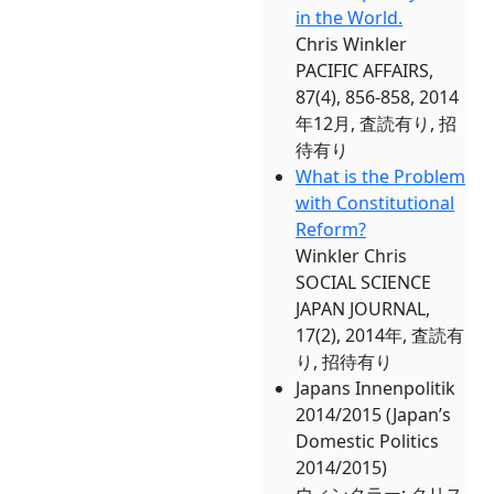
in the World.
Chris Winkler
PACIFIC AFFAIRS,
87(4), 856-858, 2014
年12月, 査読有り, 招
待有り
What is the Problem
with Constitutional
Reform?
Winkler Chris
SOCIAL SCIENCE
JAPAN JOURNAL,
17(2), 2014年, 査読有
り, 招待有り
Japans Innenpolitik
2014/2015 (Japan’s
Domestic Politics
2014/2015)