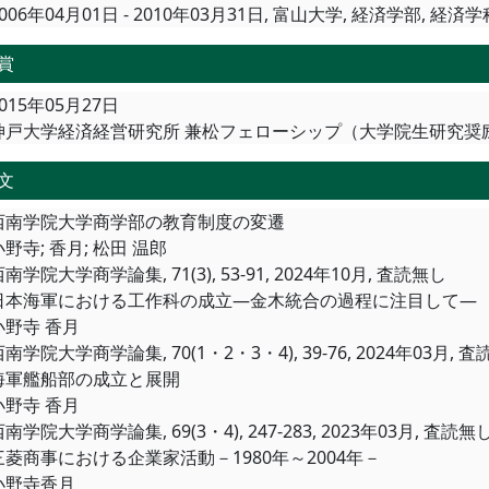
006年04月01日 - 2010年03月31日, 富山大学, 経済学部, 経済学
賞
015年05月27日
神戸大学経済経営研究所 兼松フェローシップ（大学院生研究奨
文
西南学院大学商学部の教育制度の変遷
小野寺; 香月; 松田 温郎
南学院大学商学論集, 71(3), 53-91, 2024年10月, 査読無し
日本海軍における工作科の成立―金木統合の過程に注目して―
小野寺 香月
南学院大学商学論集, 70(1・2・3・4), 39-76, 2024年03月, 
海軍艦船部の成立と展開
小野寺 香月
南学院大学商学論集, 69(3・4), 247-283, 2023年03月, 査読無
三菱商事における企業家活動－1980年～2004年－
小野寺香月