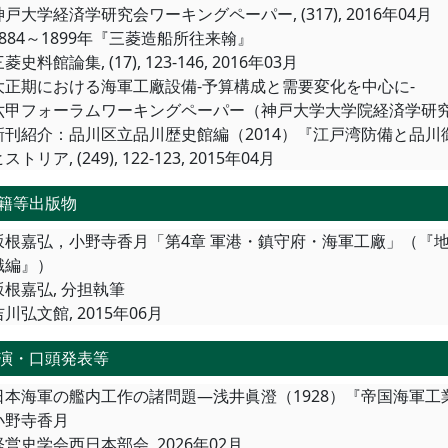
神戸大学経済学研究会ワーキングペーパー, (317), 2016年04月
1884～1899年『三菱造船所往来翰』
菱史料館論集, (17), 123-146, 2016年03月
大正期における海軍工廠設備‐予算構成と需要変化を中心に‐
六甲フォーラムワーキングペーパー（神戸大学大学院経済学研究科）, (
新刊紹介：品川区立品川歴史館編（2014）『江戸湾防備と品
ストリア, (249), 122-123, 2015年04月
籍等出版物
坂根嘉弘，小野寺香月「第4章 軍港・鎮守府・海軍工廠」（『地
識編』）
坂根嘉弘, 分担執筆
吉川弘文館, 2015年06月
演・口頭発表等
日本海軍の艦内工作の諸問題―浅井眞澄（1928）『帝国海軍
小野寺香月
経営史学会西日本部会, 2026年02月