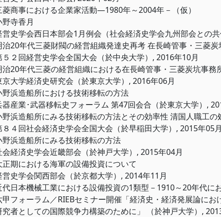
三菱商事における企業家活動―1980年～2004年－（仮）
小野寺香月
経営史学会西日本部会1月例会（社会経済史学会九州部会との共催）,
明治20年代三菱財閥の経営組織発達史再考 在長崎管事・三菱
第５２回経営史学会全国大会（於中央大学）, 2016年10月
明治20年代三菱の経営組織における在長崎管事・三菱炭坑事務
東京大学経済史研究会（於東京大学）, 2016年06月
小野浜造船所における技術移転の方法
兵器産業･武器移転史フォーラム 第47回会合（於東京大学）, 201
小野浜造船所にみる技術移転の方法とその効率性 清国人職工の
第８４回社会経済史学会全国大会（於早稲田大学）, 2015年05
小野浜造船所にみる技術移転の方法
社会経済史学会近畿部会（於神戸大学）, 2015年04月
大正期における海軍の設備投資について
経営史学会関西部会（於京都大学）, 2014年11月
近代日本機械工業における設備投資の1類型－1910～20年代
六甲フォーラム／RIEBセミナー開催「経済史・経済発展論に
研究者としての国際競争力構築のために」 （於神戸大学）, 2013