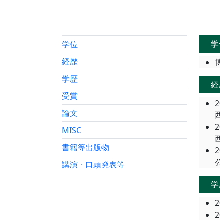
学
学位
経歴
学歴
経
受賞
2
論文
2
MISC
書籍等出版物
2
講演・口頭発表等
学