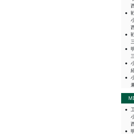
西
西
三
三
経
M
西