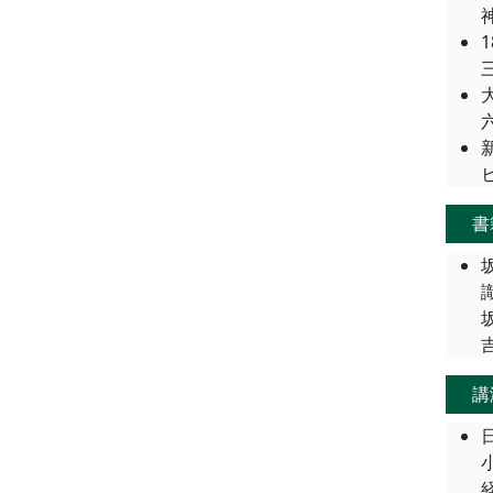
三
ヒ
書
講