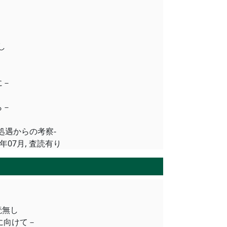
無し
に－
ら－
処遇からの考察‐
5年07月, 査読有り
査読無し
に向けて－