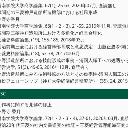
南学院大学商学論集, 67(1), 25-63, 2020年07月, 査読無し
戦間期の三菱神戸造船所造機部における社風形成
小野寺香月
南学院大学商学論集, 66(1・2・3), 21-55, 2019年11月, 査読
戦間期三菱神戸造船所における多角化と経営合理化
菱史料館論集, (19), 155-185, 2018年03月
明治前期三菱における経営幹部育成と意思決定－山脇正勝を例
菱史料館論集, (18), 53-78, 2017年03月
小野浜造船所における技能形成の事例－清国人職工への処遇か
営史学, 51(3), 49‐65, 2016年12月, 査読有り
小野浜造船所にみる技術移転の方法とその効率性‐清国人職工の
兼松フェローシップ（神戸大学経済経営研究所）, (35), 24, 201
ISC
工作科に関する見解の修正
小野寺 香月
南学院大学商学論集, 72(1・2・3・4), 37-61, 2026年03月, 
明治20年代三菱の社内文書送受の検証－三菱経営管理組織研究