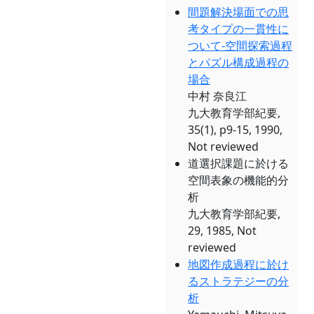
間題解決場面での思
考タイプの一貫性に
ついて-空間探索過程
とパズル構成過程の
場合
中村 奈良江
九大教育学部紀要,
35(1), p9-15, 1990,
Not reviewed
道選択課題に於ける
空間表象の機能的分
析
九大教育学部紀要,
29, 1985, Not
reviewed
地図作成過程に於け
るストラテジーの分
析