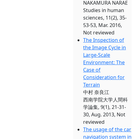
NAKAMURA NARAE
Studies in human
sciences, 11(2), 35-
53-53, Mar. 2016,
Not reviewed
The Inspection of
the Image Cycle in
Large-Scale
Environment: The
Case of
Consideration for
Terrain
中村 奈良江
西南学院大学人間科
学論集, 9(1), 21-31-
30, Aug. 2013, Not
reviewed
The usage of the car
navigation system in