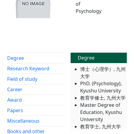
of
Psychology
Degree
Degree
Research Keyword
博士（心理学）, 九州
大学
Field of study
PhD. (Psychology),
Career
Kyushu University
教育学修士, 九州大学
Award
Master Degree of
Papers
Education, Kyushu
University
Miscellaneous
教育学士, 九州大学
Books and other