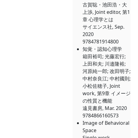
古賀聡・池田浩・大
上渉, Joint editor, 第1
章 心理学とは
サイエンス社, Sep.
2020
9784781914800
知覚・認知心理学
箱田裕司; 光藤宏行;
上田和夫; 川邉隆裕;
河原純一郎; 改田明子;
中村奈良江; 中村國則;
小松佐穂子, Joint
work, 第9章 イメージ
の性質と機能
遠見書房, Mar. 2020
9784866160573
Image of Behavioral
Space
Single work