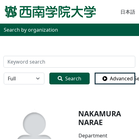
日本語
Search by organization
検索
全体
Search
Advanced S
NAKAMURA
NARAE
Department