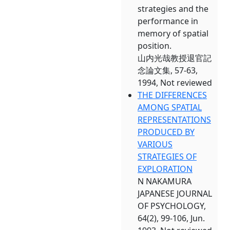
strategies and the
performance in
memory of spatial
position.
山内光哉教授退官記
念論文集, 57-63,
1994, Not reviewed
THE DIFFERENCES
AMONG SPATIAL
REPRESENTATIONS
PRODUCED BY
VARIOUS
STRATEGIES OF
EXPLORATION
N NAKAMURA
JAPANESE JOURNAL
OF PSYCHOLOGY,
64(2), 99-106, Jun.