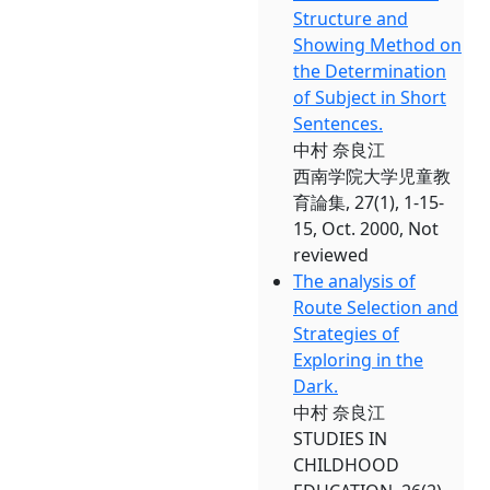
Structure and
Showing Method on
the Determination
of Subject in Short
Sentences.
中村 奈良江
西南学院大学児童教
育論集, 27(1), 1-15-
15, Oct. 2000, Not
reviewed
The analysis of
Route Selection and
Strategies of
Exploring in the
Dark.
中村 奈良江
STUDIES IN
CHILDHOOD