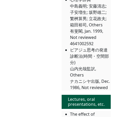
中島義明; 安藤清志;
子安増生; 坂野雄二;
繁桝算男; 立花政夫;
箱田裕司, Others
有斐閣, Jan. 1999,
Not reviewed
4641002592
ピアジュ思考の発達
診断法(時間・空間部
分)
山内光哉監訳,
Others
ナカニシヤ出版, Dec.
1986, Not reviewed
Lectures, oral
presentations, etc.
The effect of