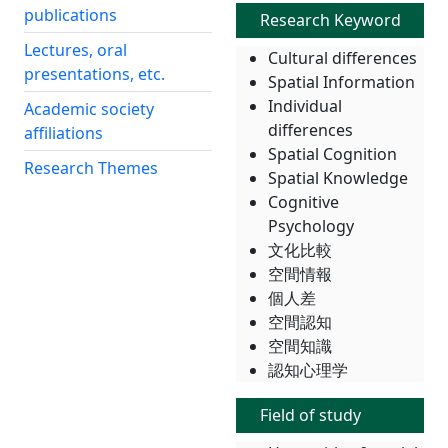
publications
Research Keyword
Lectures, oral
Cultural differences
presentations, etc.
Spatial Information
Individual
Academic society
differences
affiliations
Spatial Cognition
Research Themes
Spatial Knowledge
Cognitive
Psychology
文化比較
空間情報
個人差
空間認知
空間知識
認知心理学
Field of study