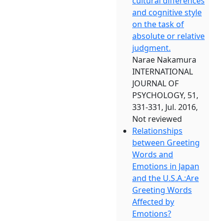
cultural differences
and cognitive style
on the task of
absolute or relative
judgment.
Narae Nakamura
INTERNATIONAL
JOURNAL OF
PSYCHOLOGY, 51,
331-331, Jul. 2016,
Not reviewed
Relationships
between Greeting
Words and
Emotions in Japan
and the U.S.A.:Are
Greeting Words
Affected by
Emotions?