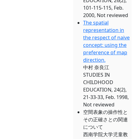
EDUCATION, 26(2),
101-115-115, Feb.
2000, Not reviewed
The spatial
representation in
the respect of naive
concept: using the
preference of map
direction.
中村 奈良江
STUDIES IN
CHILDHOOD
EDUCATION, 24(2),
21-33-33, Feb. 1998,
Not reviewed
空間表象の操作性と
その正確さとの関連
について
西南学院大学児童教