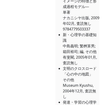
イメージの特徴と形
成過程モデル―
単著
ナカニシヤ出版, 2009
年02月, 査読無し
9784779503337
新・心理学の基礎知
識
中島義明; 繁桝算男;
箱田裕司; 編, その他
有斐閣, 2005年01月,
査読無し
文明のクロスロード
「心の中の地図」
その他
Museum Kyushu,
2004年12月, 査読無
し
発達・学習の心理学