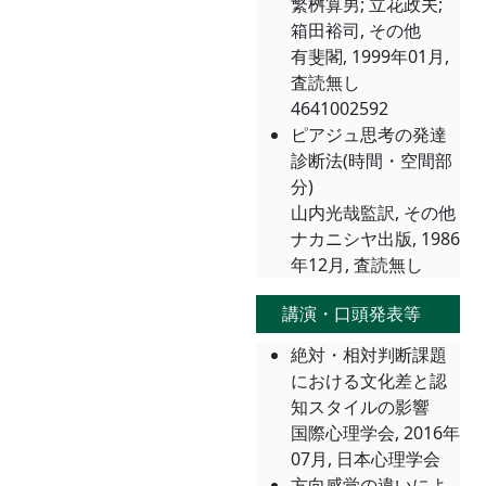
繁桝算男; 立花政夫;
箱田裕司, その他
有斐閣, 1999年01月,
査読無し
4641002592
ピアジュ思考の発達
診断法(時間・空間部
分)
山内光哉監訳, その他
ナカニシヤ出版, 1986
年12月, 査読無し
講演・口頭発表等
絶対・相対判断課題
における文化差と認
知スタイルの影響
国際心理学会, 2016年
07月, 日本心理学会
方向感覚の違いによ