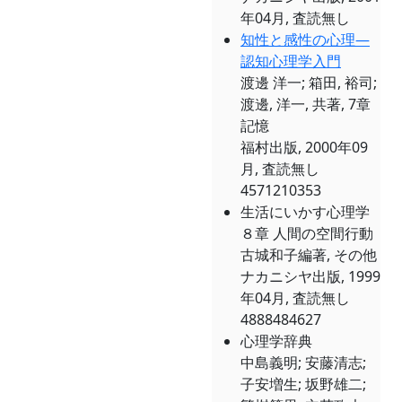
年04月, 査読無し
知性と感性の心理―
認知心理学入門
渡邊 洋一; 箱田, 裕司;
渡邊, 洋一, 共著, 7章
記憶
福村出版, 2000年09
月, 査読無し
4571210353
生活にいかす心理学
８章 人間の空間行動
古城和子編著, その他
ナカニシヤ出版, 1999
年04月, 査読無し
4888484627
心理学辞典
中島義明; 安藤清志;
子安増生; 坂野雄二;