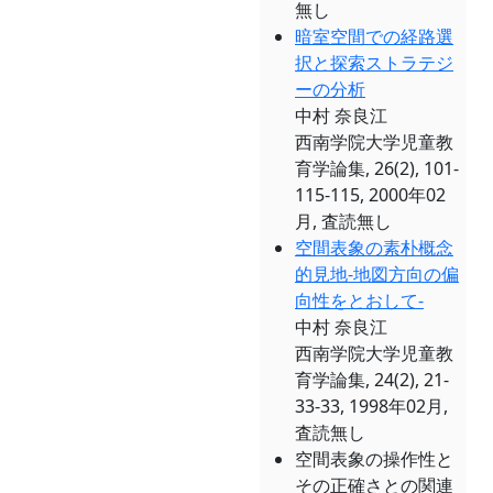
無し
暗室空間での経路選
択と探索ストラテジ
ーの分析
中村 奈良江
西南学院大学児童教
育学論集, 26(2), 101-
115-115, 2000年02
月, 査読無し
空間表象の素朴概念
的見地-地図方向の偏
向性をとおして-
中村 奈良江
西南学院大学児童教
育学論集, 24(2), 21-
33-33, 1998年02月,
査読無し
空間表象の操作性と
その正確さとの関連