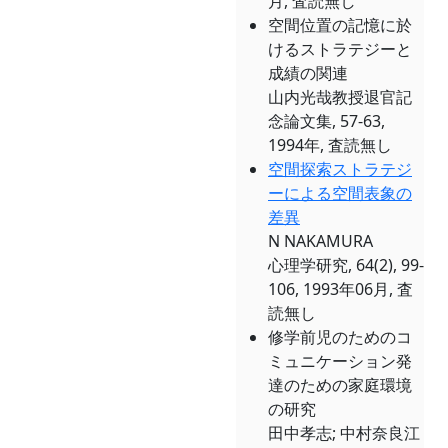
月, 査読無し
空間位置の記憶に於
けるストラテジーと
成績の関連
山内光哉教授退官記
念論文集, 57-63,
1994年, 査読無し
空間探索ストラテジ
ーによる空間表象の
差異
N NAKAMURA
心理学研究, 64(2), 99-
106, 1993年06月, 査
読無し
修学前児のためのコ
ミュニケーション発
達のための家庭環境
の研究
田中孝志; 中村奈良江