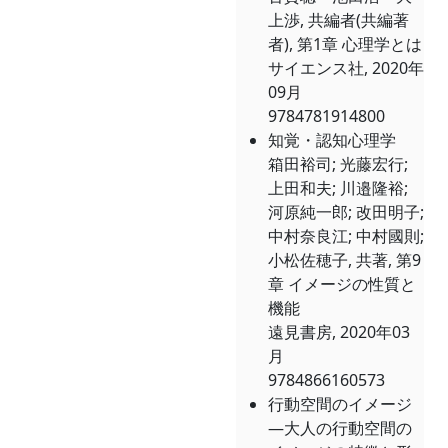
上渉, 共編者(共編著
者), 第1章 心理学とは
サイエンス社, 2020年
09月
9784781914800
知覚・認知心理学
箱田裕司; 光藤宏行;
上田和夫; 川邉隆裕;
河原純一郎; 改田明子;
中村奈良江; 中村國則;
小松佐穂子, 共著, 第9
章 イメージの性質と
機能
遠見書房, 2020年03
月
9784866160573
行動空間のイメージ
―大人の行動空間の