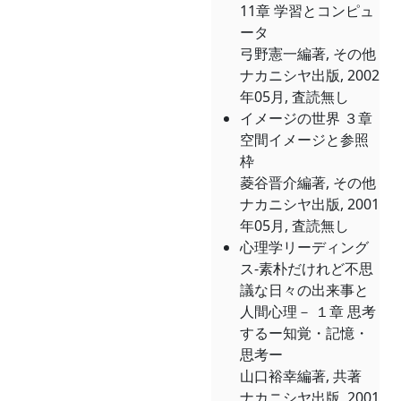
11章 学習とコンピュ
ータ
弓野憲一編著, その他
ナカニシヤ出版, 2002
年05月, 査読無し
イメージの世界 ３章
空間イメージと参照
枠
菱谷晋介編著, その他
ナカニシヤ出版, 2001
年05月, 査読無し
心理学リーディング
ス-素朴だけれど不思
議な日々の出来事と
人間心理－ １章 思考
するー知覚・記憶・
思考ー
山口裕幸編著, 共著
ナカニシヤ出版, 2001