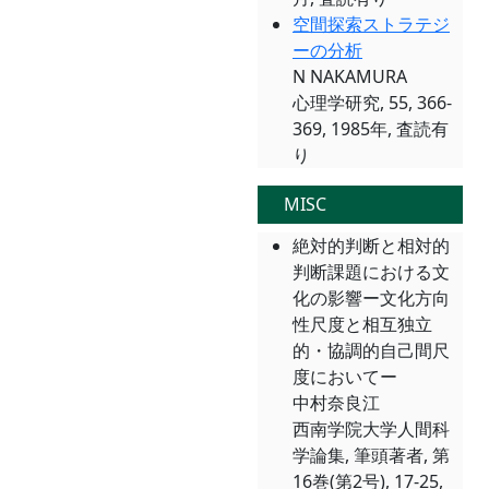
空間探索ストラテジ
ーの分析
N NAKAMURA
心理学研究, 55, 366-
369, 1985年, 査読有
り
MISC
絶対的判断と相対的
判断課題における文
化の影響ー文化方向
性尺度と相互独立
的・協調的自己間尺
度においてー
中村奈良江
西南学院大学人間科
学論集, 筆頭著者, 第
16巻(第2号), 17-25,