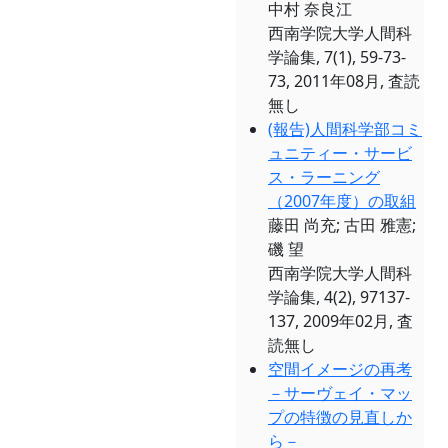
中村 奈良江
西南学院大学人間科
学論集, 7(1), 59-73-
73, 2011年08月, 査読
無し
(報告)人間科学部コミ
ュニティー・サービ
ス・ラーニング
（2007年度）の取組
藤田 尚充; 古田 雅憲;
磯 望
西南学院大学人間科
学論集, 4(2), 97137-
137, 2009年02月, 査
読無し
空間イメージの再考
－サーヴェイ・マッ
プの特徴の見直しか
ら－