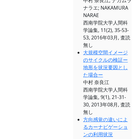
中村 奈良江; ナカムラ
ナラエ; NAKAMURA
NARAE
西南学院大学人間科
学論集, 11(2), 35-53-
53, 2016年03月, 査読
無し
大規模空間イメージ
のサイクルの検証ー
地形を状況要因とし
た場合ー
中村 奈良江
西南学院大学人間科
学論集, 9(1), 21-31-
30, 2013年08月, 査読
無し
方向感覚の違いによ
るカーナビゲーショ
ンの利用状況