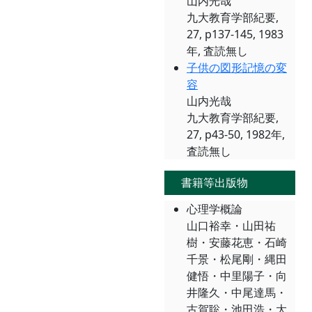
山内光哉
九大教育学部紀要,
27, p137-145, 1983
年, 査読無し
子供の図形記憶の変
容
山内光哉
九大教育学部紀要,
27, p43-50, 1982年,
査読無し
書籍等出版物
心理学概論
山口裕幸・山田祐
樹・安藤花恵・石崎
千景・松尾剛・縄田
健悟・中里陽子・向
井隆久・中尾達馬・
古賀聡・池田浩・大