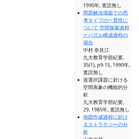
1990年, 査読無し
間題解決場面での思
考タイプの一貫性に
ついて-空間探索過程
とパズル構成過程の
場合
中村 奈良江
九大教育学部紀要,
35(1), p9-15, 1990年,
査読無し
道選択課題に於ける
空間表象の機能的分
析
九大教育学部紀要,
29, 1985年, 査読無し
地図作成過程に於け
るストラテジーの分
析